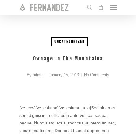
Skip
Menu
to
search
main
content
UNCATEGORIZED
Ownage In The Mountains
By
admin
January 15, 2013
No Comments
[vc_row][vc_column][vc_column_text]Sed sit amet
sem dignissim, sollicitudin ante vel, consequat
neque. Nunc justo lacus, rhoncus ut interdum nec,
iaculis mattis orci. Donec at blandit augue, nec